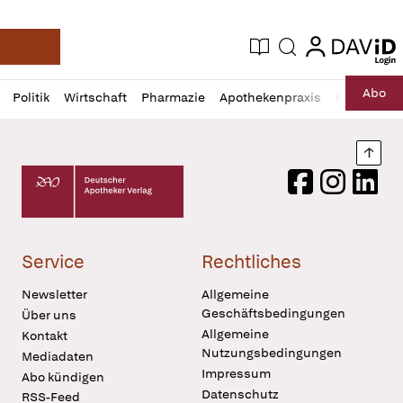
login
login
Aktuelle Ausgabe
Suche
Deutsche Apotheker Zeitung
Profil
Daz
Abo
Politik
Wirtschaft
Pharmazie
Apothekenpraxis
Recht
Sp
öffnen
Pur
Abo
öffnen
Nach
Deutscher Apotheker Verlag Logo
Facebook
Instagram
LinkedI
Service
Rechtliches
Newsletter
Allgemeine
Geschäftsbedingungen
Über uns
Allgemeine
Kontakt
Nutzungsbedingungen
Mediadaten
Impressum
Abo kündigen
Datenschutz
RSS-Feed