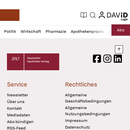
login
login
Aktuelle Ausgabe
Suche
Deutsche Apotheker Zeitung
Profil
Daz
Abo
Politik
Wirtschaft
Pharmazie
Apothekenpraxis
Recht
Sp
öffnen
Pur
Abo
öffnen
Nach
Deutscher Apotheker Verlag Logo
Facebook
Instagram
LinkedI
Service
Rechtliches
Newsletter
Allgemeine
Geschäftsbedingungen
Über uns
Allgemeine
Kontakt
Nutzungsbedingungen
Mediadaten
Impressum
Abo kündigen
Datenschutz
RSS-Feed