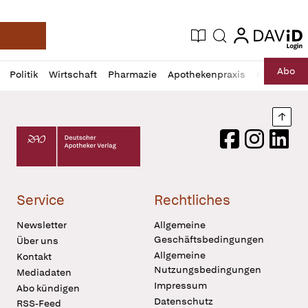
login
login
Aktuelle Ausgabe
Suche
Deutsche Apotheker Zeitung
Profil
Daz
Abo
Politik
Wirtschaft
Pharmazie
Apothekenpraxis
Recht
Sp
öffnen
Pur
Abo
öffnen
Nach
Deutscher Apotheker Verlag Logo
Facebook
Instagram
LinkedI
Service
Rechtliches
Newsletter
Allgemeine
Geschäftsbedingungen
Über uns
Allgemeine
Kontakt
Nutzungsbedingungen
Mediadaten
Impressum
Abo kündigen
Datenschutz
RSS-Feed