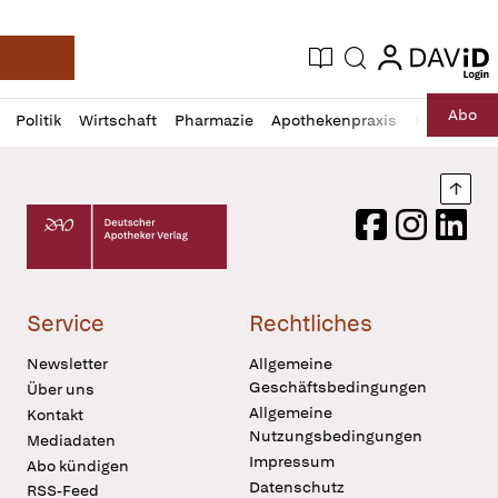
login
login
Aktuelle Ausgabe
Suche
Deutsche Apotheker Zeitung
Profil
Daz
Abo
Politik
Wirtschaft
Pharmazie
Apothekenpraxis
Recht
Sp
öffnen
Pur
Abo
öffnen
Nach
Deutscher Apotheker Verlag Logo
Facebook
Instagram
LinkedI
Service
Rechtliches
Newsletter
Allgemeine
Geschäftsbedingungen
Über uns
Allgemeine
Kontakt
Nutzungsbedingungen
Mediadaten
Impressum
Abo kündigen
Datenschutz
RSS-Feed