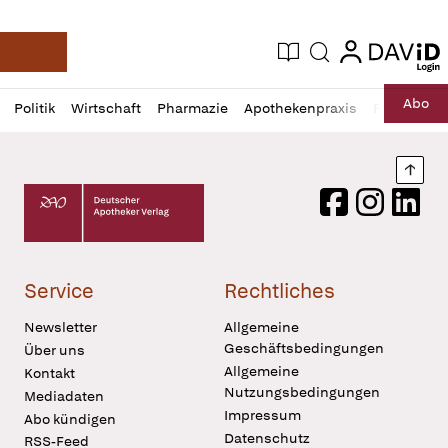
login
login
Aktuelle Ausgabe
Suche
Deutsche Apotheker Zeitung
Profil
Daz
Abo
Politik
Wirtschaft
Pharmazie
Apothekenpraxis
Recht
Sp
öffnen
Pur
Abo
öffnen
Nach
Deutscher Apotheker Verlag Logo
Facebook
Instagram
LinkedI
Service
Rechtliches
Newsletter
Allgemeine
Geschäftsbedingungen
Über uns
Allgemeine
Kontakt
Nutzungsbedingungen
Mediadaten
Impressum
Abo kündigen
Datenschutz
RSS-Feed