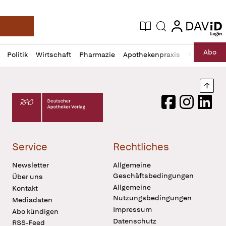
login
login
Aktuelle Ausgabe
Suche
Deutsche Apotheker Zeitung
Profil
Daz
Abo
Politik
Wirtschaft
Pharmazie
Apothekenpraxis
Recht
Sp
öffnen
Pur
Abo
öffnen
Nach
Deutscher Apotheker Verlag Logo
Facebook
Instagram
LinkedI
Service
Rechtliches
Newsletter
Allgemeine
Geschäftsbedingungen
Über uns
Allgemeine
Kontakt
Nutzungsbedingungen
Mediadaten
Impressum
Abo kündigen
Datenschutz
RSS-Feed