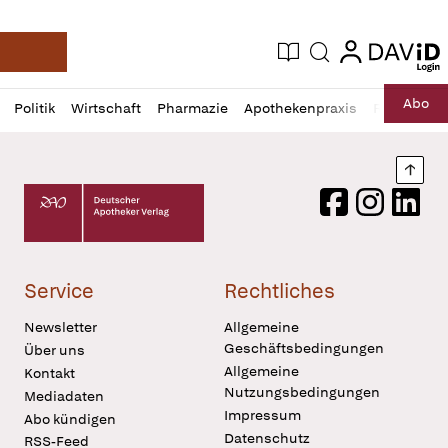
login
login
Aktuelle Ausgabe
Suche
Deutsche Apotheker Zeitung
Profil
Daz
Abo
Politik
Wirtschaft
Pharmazie
Apothekenpraxis
Recht
Sp
öffnen
Pur
Abo
öffnen
Nach
Deutscher Apotheker Verlag Logo
Facebook
Instagram
LinkedI
Service
Rechtliches
Newsletter
Allgemeine
Geschäftsbedingungen
Über uns
Allgemeine
Kontakt
Nutzungsbedingungen
Mediadaten
Impressum
Abo kündigen
Datenschutz
RSS-Feed