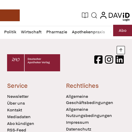
login
login
Aktuelle Ausgabe
Suche
Deutsche Apotheker Zeitung
Profil
Daz
Abo
Politik
Wirtschaft
Pharmazie
Apothekenpraxis
Recht
Sp
öffnen
Pur
Abo
öffnen
Nach
Deutscher Apotheker Verlag Logo
Facebook
Instagram
LinkedI
Service
Rechtliches
Newsletter
Allgemeine
Geschäftsbedingungen
Über uns
Allgemeine
Kontakt
Nutzungsbedingungen
Mediadaten
Impressum
Abo kündigen
Datenschutz
RSS-Feed