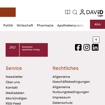
login
login
Aktuelle Ausgabe
Suche
Deutsche Apotheker Zeitung
Profil
Daz
Abo
Politik
Wirtschaft
Pharmazie
Apothekenpraxis
Recht
Sp
öffnen
Pur
Abo
öffnen
Nach
Deutscher Apotheker Verlag Logo
Facebook
Instagram
LinkedI
Service
Rechtliches
Newsletter
Allgemeine
Geschäftsbedingungen
Über uns
Allgemeine
Kontakt
Nutzungsbedingungen
Mediadaten
Impressum
Abo kündigen
Datenschutz
RSS-Feed