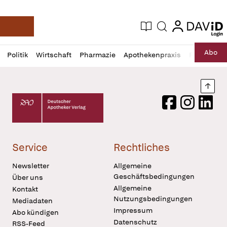
login
login
Aktuelle Ausgabe
Suche
Deutsche Apotheker Zeitung
Profil
Daz
Abo
Politik
Wirtschaft
Pharmazie
Apothekenpraxis
Recht
Sp
öffnen
Pur
Abo
öffnen
Nach
Deutscher Apotheker Verlag Logo
Facebook
Instagram
LinkedI
Service
Rechtliches
Newsletter
Allgemeine
Geschäftsbedingungen
Über uns
Allgemeine
Kontakt
Nutzungsbedingungen
Mediadaten
Impressum
Abo kündigen
Datenschutz
RSS-Feed