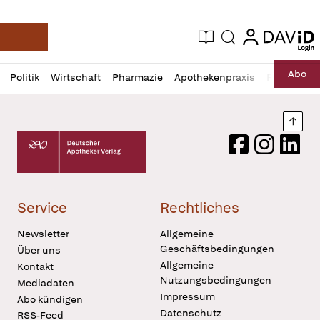
login
login
Aktuelle Ausgabe
Suche
Deutsche Apotheker Zeitung
Profil
Daz
Abo
Politik
Wirtschaft
Pharmazie
Apothekenpraxis
Recht
Sp
öffnen
Pur
Abo
öffnen
Nach
Deutscher Apotheker Verlag Logo
Facebook
Instagram
LinkedI
Service
Rechtliches
Newsletter
Allgemeine
Geschäftsbedingungen
Über uns
Allgemeine
Kontakt
Nutzungsbedingungen
Mediadaten
Impressum
Abo kündigen
Datenschutz
RSS-Feed