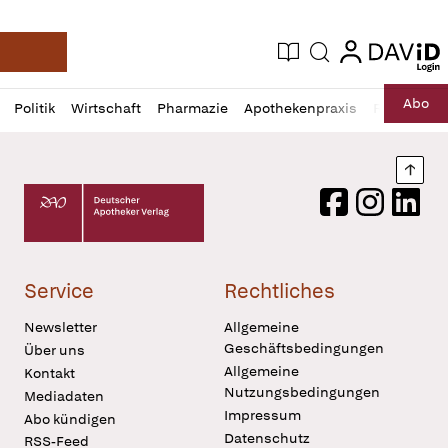
login
login
Aktuelle Ausgabe
Suche
Deutsche Apotheker Zeitung
Profil
Daz
Abo
Politik
Wirtschaft
Pharmazie
Apothekenpraxis
Recht
Sp
öffnen
Pur
Abo
öffnen
Nach
Deutscher Apotheker Verlag Logo
Facebook
Instagram
LinkedI
Service
Rechtliches
Newsletter
Allgemeine
Geschäftsbedingungen
Über uns
Allgemeine
Kontakt
Nutzungsbedingungen
Mediadaten
Impressum
Abo kündigen
Datenschutz
RSS-Feed