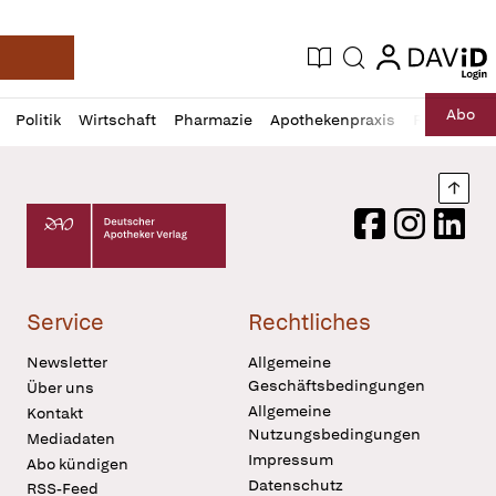
login
login
Aktuelle Ausgabe
Suche
Deutsche Apotheker Zeitung
Profil
Daz
Abo
Politik
Wirtschaft
Pharmazie
Apothekenpraxis
Recht
Sp
öffnen
Pur
Abo
öffnen
Nach
Deutscher Apotheker Verlag Logo
Facebook
Instagram
LinkedI
Service
Rechtliches
Newsletter
Allgemeine
Geschäftsbedingungen
Über uns
Allgemeine
Kontakt
Nutzungsbedingungen
Mediadaten
Impressum
Abo kündigen
Datenschutz
RSS-Feed