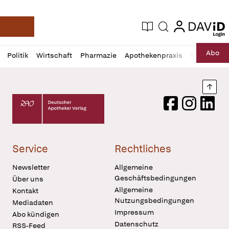
login
login
Aktuelle Ausgabe
Suche
Deutsche Apotheker Zeitung
Profil
Daz
Abo
Politik
Wirtschaft
Pharmazie
Apothekenpraxis
Recht
Sp
öffnen
Pur
Abo
öffnen
Nach
Deutscher Apotheker Verlag Logo
Facebook
Instagram
LinkedI
Service
Rechtliches
Newsletter
Allgemeine
Geschäftsbedingungen
Über uns
Allgemeine
Kontakt
Nutzungsbedingungen
Mediadaten
Impressum
Abo kündigen
Datenschutz
RSS-Feed