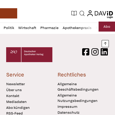
login
login
Aktuelle Ausgabe
Suche
Deutsche Apotheker Zeitung
Profil
Daz
Abo
Politik
Wirtschaft
Pharmazie
Apothekenpraxis
Recht
Sp
öffnen
Pur
Abo
öffnen
Nach
Deutscher Apotheker Verlag Logo
Facebook
Instagram
LinkedI
Service
Rechtliches
Newsletter
Allgemeine
Geschäftsbedingungen
Über uns
Allgemeine
Kontakt
Nutzungsbedingungen
Mediadaten
Impressum
Abo kündigen
Datenschutz
RSS-Feed