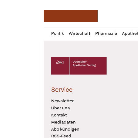
Deutsche Apotheker Ze
Profil
Daz
Politik
Wirtschaft
Pharmazie
Apothe
öffnen
Pur
Abo
öffnen
Deutscher Apotheker Verlag Logo
Service
Newsletter
Über uns
Kontakt
Mediadaten
Abo kündigen
RSS-Feed