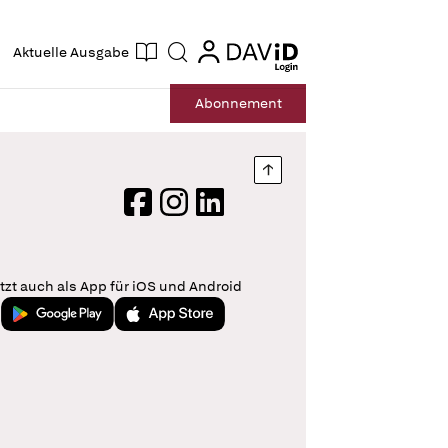
ogin
login
Aktuelle Ausgabe
Suche
Abo
nnement
Nach oben springen
Facebook
Instagram
LinkedIn
tzt auch als App für iOS und Android
Jetzt bei Google Play
Laden im App Store