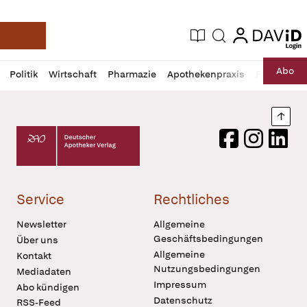
login
login
Aktuelle Ausgabe
Suche
Deutsche Apotheker Zeitung
Profil
Daz
Abo
Politik
Wirtschaft
Pharmazie
Apothekenpraxis
Recht
Sp
öffnen
Pur
Abo
öffnen
Nach
Deutscher Apotheker Verlag Logo
Facebook
Instagram
LinkedI
Service
Rechtliches
Newsletter
Allgemeine
Geschäftsbedingungen
Über uns
Allgemeine
Kontakt
Nutzungsbedingungen
Mediadaten
Impressum
Abo kündigen
Datenschutz
RSS-Feed