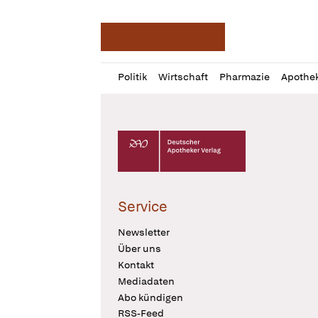
Deutsche Apotheker Ze
Profil
Daz
Politik
Wirtschaft
Pharmazie
Apothe
öffnen
Pur
Abo
öffnen
Deutscher Apotheker Verlag Logo
Service
Newsletter
Über uns
Kontakt
Mediadaten
Abo kündigen
RSS-Feed