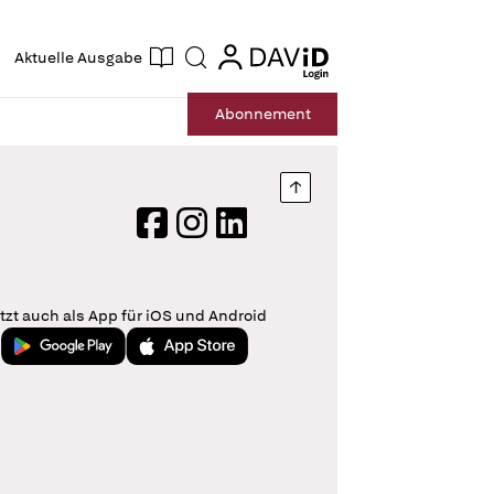
ogin
login
Aktuelle Ausgabe
Suche
Abo
nnement
Nach oben springen
Facebook
Instagram
LinkedIn
tzt auch als App für iOS und Android
Jetzt bei Google Play
Laden im App Store