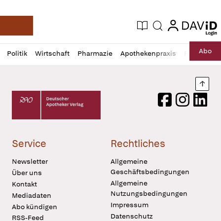
login
login
Aktuelle Ausgabe
Suche
Deutsche Apotheker Zeitung
Profil
Daz
Abo
Politik
Wirtschaft
Pharmazie
Apothekenpraxis
Recht
Sp
öffnen
Pur
Abo
öffnen
Nach
Deutscher Apotheker Verlag Logo
Facebook
Instagram
LinkedI
Service
Rechtliches
Newsletter
Allgemeine
Geschäftsbedingungen
Über uns
Allgemeine
Kontakt
Nutzungsbedingungen
Mediadaten
Impressum
Abo kündigen
Datenschutz
RSS-Feed