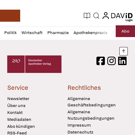
login
login
Aktuelle Ausgabe
Suche
Deutsche Apotheker Zeitung
Profil
Daz
Abo
Politik
Wirtschaft
Pharmazie
Apothekenpraxis
Recht
Sp
öffnen
Pur
Abo
öffnen
Nach
Deutscher Apotheker Verlag Logo
Facebook
Instagram
LinkedI
Service
Rechtliches
Newsletter
Allgemeine
Geschäftsbedingungen
Über uns
Allgemeine
Kontakt
Nutzungsbedingungen
Mediadaten
Impressum
Abo kündigen
Datenschutz
RSS-Feed