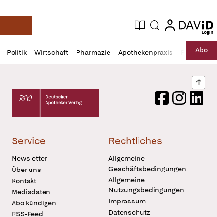
login
login
Aktuelle Ausgabe
Suche
Deutsche Apotheker Zeitung
Profil
Daz
Abo
Politik
Wirtschaft
Pharmazie
Apothekenpraxis
Recht
Sp
öffnen
Pur
Abo
öffnen
Nach
Deutscher Apotheker Verlag Logo
Facebook
Instagram
LinkedI
Service
Rechtliches
Newsletter
Allgemeine
Geschäftsbedingungen
Über uns
Allgemeine
Kontakt
Nutzungsbedingungen
Mediadaten
Impressum
Abo kündigen
Datenschutz
RSS-Feed