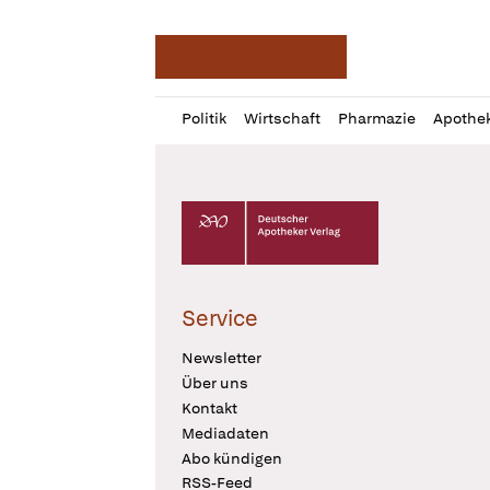
Deutsche Apotheker Ze
Profil
Daz
Politik
Wirtschaft
Pharmazie
Apothe
öffnen
Pur
Abo
öffnen
Deutscher Apotheker Verlag Logo
Service
Newsletter
Über uns
Kontakt
Mediadaten
Abo kündigen
RSS-Feed