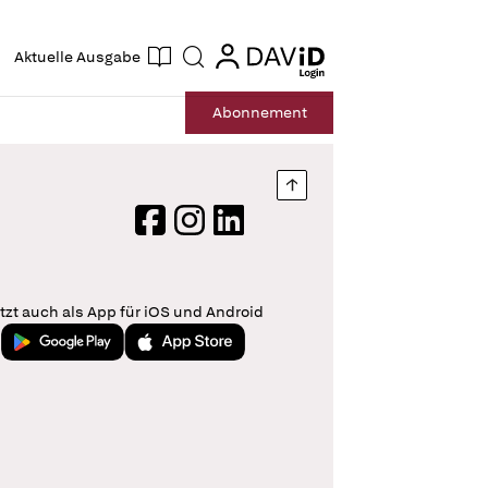
ogin
login
Aktuelle Ausgabe
Suche
Abo
nnement
Nach oben springen
Facebook
Instagram
LinkedIn
tzt auch als App für iOS und Android
Jetzt bei Google Play
Laden im App Store