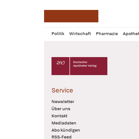
Deutsche Apotheker Ze
Profil
Daz
Politik
Wirtschaft
Pharmazie
Apothe
öffnen
Pur
Abo
öffnen
Deutscher Apotheker Verlag Logo
Service
Newsletter
Über uns
Kontakt
Mediadaten
Abo kündigen
RSS-Feed