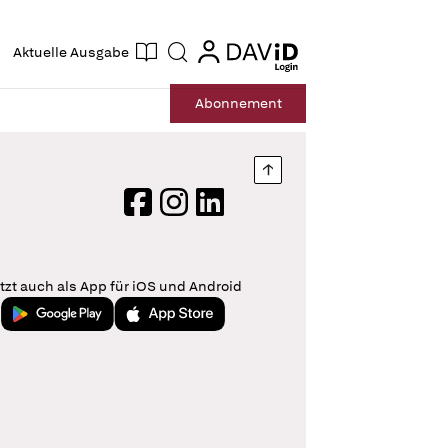
ogin
login
Aktuelle Ausgabe
Suche
Abo
nnement
Nach oben springen
Facebook
Instagram
LinkedIn
tzt auch als App für iOS und Android
Jetzt bei Google Play
Laden im App Store