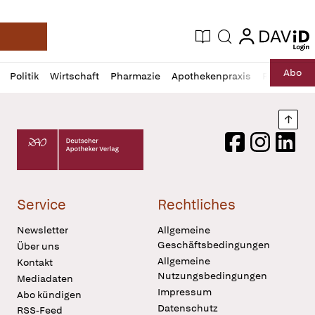
login
login
Aktuelle Ausgabe
Suche
Deutsche Apotheker Zeitung
Profil
Daz
Abo
Politik
Wirtschaft
Pharmazie
Apothekenpraxis
Recht
Sp
öffnen
Pur
Abo
öffnen
Nach
Deutscher Apotheker Verlag Logo
Facebook
Instagram
LinkedI
Service
Rechtliches
Newsletter
Allgemeine
Geschäftsbedingungen
Über uns
Allgemeine
Kontakt
Nutzungsbedingungen
Mediadaten
Impressum
Abo kündigen
Datenschutz
RSS-Feed