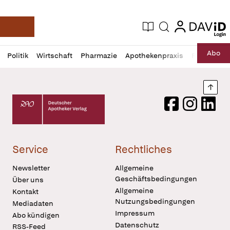
login
login
Aktuelle Ausgabe
Suche
Deutsche Apotheker Zeitung
Profil
Daz
Abo
Politik
Wirtschaft
Pharmazie
Apothekenpraxis
Recht
Sp
öffnen
Pur
Abo
öffnen
Nach
Deutscher Apotheker Verlag Logo
Facebook
Instagram
LinkedI
Service
Rechtliches
Newsletter
Allgemeine
Geschäftsbedingungen
Über uns
Allgemeine
Kontakt
Nutzungsbedingungen
Mediadaten
Impressum
Abo kündigen
Datenschutz
RSS-Feed