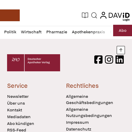
login
login
Aktuelle Ausgabe
Suche
Deutsche Apotheker Zeitung
Profil
Daz
Abo
Politik
Wirtschaft
Pharmazie
Apothekenpraxis
Recht
Sp
öffnen
Pur
Abo
öffnen
Nach
Deutscher Apotheker Verlag Logo
Facebook
Instagram
LinkedI
Service
Rechtliches
Newsletter
Allgemeine
Geschäftsbedingungen
Über uns
Allgemeine
Kontakt
Nutzungsbedingungen
Mediadaten
Impressum
Abo kündigen
Datenschutz
RSS-Feed