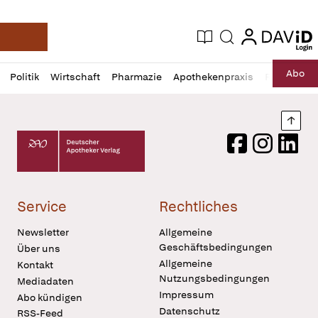
login
login
Aktuelle Ausgabe
Suche
Deutsche Apotheker Zeitung
Profil
Daz
Abo
Politik
Wirtschaft
Pharmazie
Apothekenpraxis
Recht
Sp
öffnen
Pur
Abo
öffnen
Nach
Deutscher Apotheker Verlag Logo
Facebook
Instagram
LinkedI
Service
Rechtliches
Newsletter
Allgemeine
Geschäftsbedingungen
Über uns
Allgemeine
Kontakt
Nutzungsbedingungen
Mediadaten
Impressum
Abo kündigen
Datenschutz
RSS-Feed