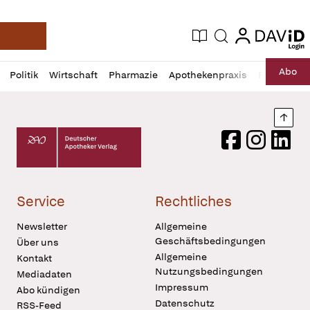
login
login
Aktuelle Ausgabe
Suche
Deutsche Apotheker Zeitung
Profil
Daz
Abo
Politik
Wirtschaft
Pharmazie
Apothekenpraxis
Recht
Sp
öffnen
Pur
Abo
öffnen
Nach
Deutscher Apotheker Verlag Logo
Facebook
Instagram
LinkedI
Service
Rechtliches
Newsletter
Allgemeine
Geschäftsbedingungen
Über uns
Allgemeine
Kontakt
Nutzungsbedingungen
Mediadaten
Impressum
Abo kündigen
Datenschutz
RSS-Feed