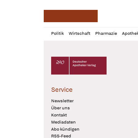
Deutsche Apotheker Ze
Profil
Daz
Politik
Wirtschaft
Pharmazie
Apothe
öffnen
Pur
Abo
öffnen
Deutscher Apotheker Verlag Logo
Service
Newsletter
Über uns
Kontakt
Mediadaten
Abo kündigen
RSS-Feed