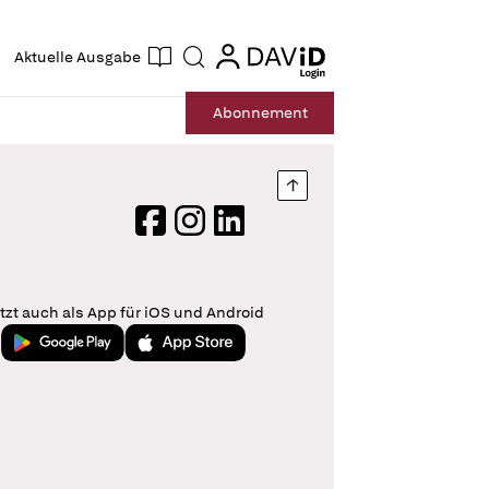
ogin
login
Aktuelle Ausgabe
Suche
Abo
nnement
Nach oben springen
Facebook
Instagram
LinkedIn
tzt auch als App für iOS und Android
Jetzt bei Google Play
Laden im App Store