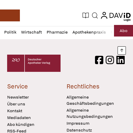
login
login
Aktuelle Ausgabe
Suche
Deutsche Apotheker Zeitung
Profil
Daz
Abo
Politik
Wirtschaft
Pharmazie
Apothekenpraxis
Recht
Sp
öffnen
Pur
Abo
öffnen
Nach
Deutscher Apotheker Verlag Logo
Facebook
Instagram
LinkedI
Service
Rechtliches
Newsletter
Allgemeine
Geschäftsbedingungen
Über uns
Allgemeine
Kontakt
Nutzungsbedingungen
Mediadaten
Impressum
Abo kündigen
Datenschutz
RSS-Feed