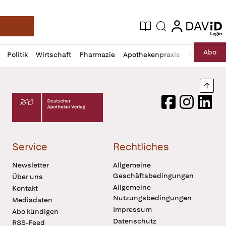
login
login
Aktuelle Ausgabe
Suche
Deutsche Apotheker Zeitung
Profil
Daz
Abo
Politik
Wirtschaft
Pharmazie
Apothekenpraxis
Recht
Sp
öffnen
Pur
Abo
öffnen
Nach
Deutscher Apotheker Verlag Logo
Facebook
Instagram
LinkedI
Service
Rechtliches
Newsletter
Allgemeine
Geschäftsbedingungen
Über uns
Allgemeine
Kontakt
Nutzungsbedingungen
Mediadaten
Impressum
Abo kündigen
Datenschutz
RSS-Feed