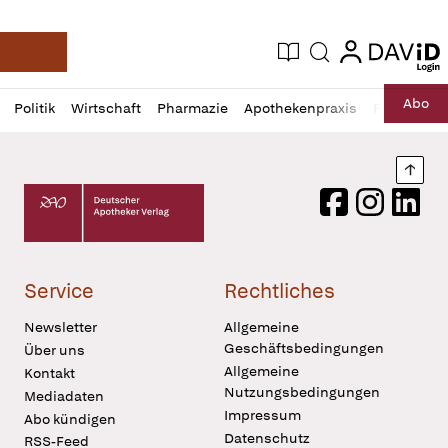
login
login
Aktuelle Ausgabe
Suche
Deutsche Apotheker Zeitung
Profil
Daz
Abo
Politik
Wirtschaft
Pharmazie
Apothekenpraxis
Recht
Sp
öffnen
Pur
Abo
öffnen
Nach
Deutscher Apotheker Verlag Logo
Facebook
Instagram
LinkedI
Service
Rechtliches
Newsletter
Allgemeine
Geschäftsbedingungen
Über uns
Allgemeine
Kontakt
Nutzungsbedingungen
Mediadaten
Impressum
Abo kündigen
Datenschutz
RSS-Feed