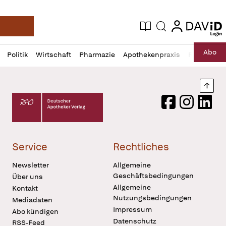
login
login
Aktuelle Ausgabe
Suche
Deutsche Apotheker Zeitung
Profil
Daz
Abo
Politik
Wirtschaft
Pharmazie
Apothekenpraxis
Recht
Sp
öffnen
Pur
Abo
öffnen
Nach
Deutscher Apotheker Verlag Logo
Facebook
Instagram
LinkedI
Service
Rechtliches
Newsletter
Allgemeine
Geschäftsbedingungen
Über uns
Allgemeine
Kontakt
Nutzungsbedingungen
Mediadaten
Impressum
Abo kündigen
Datenschutz
RSS-Feed