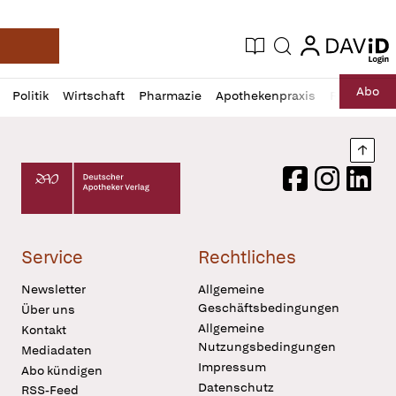
login
login
Aktuelle Ausgabe
Suche
Deutsche Apotheker Zeitung
Profil
Daz
Abo
Politik
Wirtschaft
Pharmazie
Apothekenpraxis
Recht
Sp
öffnen
Pur
Abo
öffnen
Nach
Deutscher Apotheker Verlag Logo
Facebook
Instagram
LinkedI
Service
Rechtliches
Newsletter
Allgemeine
Geschäftsbedingungen
Über uns
Allgemeine
Kontakt
Nutzungsbedingungen
Mediadaten
Impressum
Abo kündigen
Datenschutz
RSS-Feed