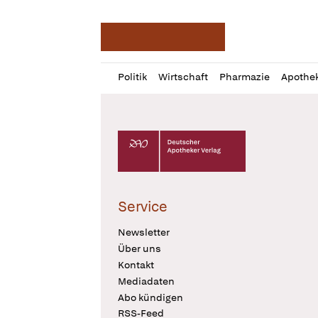
Deutsche Apotheker Ze
Profil
Daz
Politik
Wirtschaft
Pharmazie
Apothe
öffnen
Pur
Abo
öffnen
Deutscher Apotheker Verlag Logo
Service
Newsletter
Über uns
Kontakt
Mediadaten
Abo kündigen
RSS-Feed