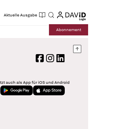
ogin
login
Aktuelle Ausgabe
Suche
Abo
nnement
Nach oben springen
Facebook
Instagram
LinkedIn
tzt auch als App für iOS und Android
Jetzt bei Google Play
Laden im App Store