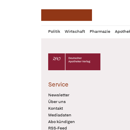
Deutsche Apotheker Ze
Profil
Daz
Politik
Wirtschaft
Pharmazie
Apothe
öffnen
Pur
Abo
öffnen
Deutscher Apotheker Verlag Logo
Service
Newsletter
Über uns
Kontakt
Mediadaten
Abo kündigen
RSS-Feed