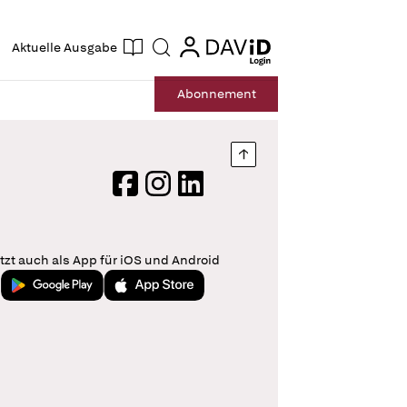
ogin
login
Aktuelle Ausgabe
Suche
Abo
nnement
Nach oben springen
Facebook
Instagram
LinkedIn
tzt auch als App für iOS und Android
Jetzt bei Google Play
Laden im App Store