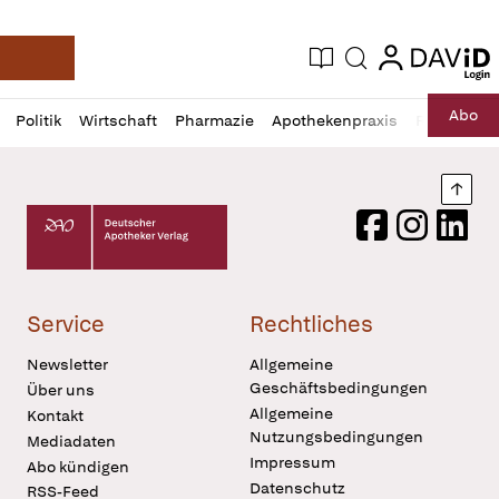
login
login
Aktuelle Ausgabe
Suche
Deutsche Apotheker Zeitung
Profil
Daz
Abo
Politik
Wirtschaft
Pharmazie
Apothekenpraxis
Recht
Sp
öffnen
Pur
Abo
öffnen
Nach
Deutscher Apotheker Verlag Logo
Facebook
Instagram
LinkedI
Service
Rechtliches
Newsletter
Allgemeine
Geschäftsbedingungen
Über uns
Allgemeine
Kontakt
Nutzungsbedingungen
Mediadaten
Impressum
Abo kündigen
Datenschutz
RSS-Feed