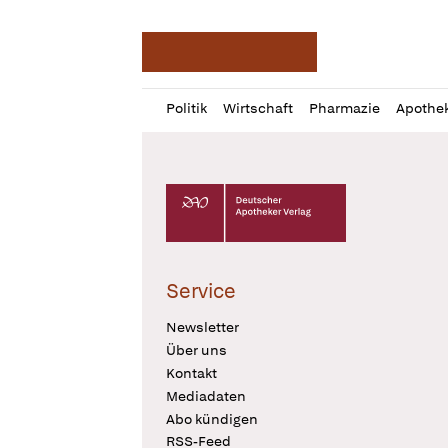
Deutsche Apotheker Ze
Profil
Daz
Politik
Wirtschaft
Pharmazie
Apothe
öffnen
Pur
Abo
öffnen
Deutscher Apotheker Verlag Logo
Service
Newsletter
Über uns
Kontakt
Mediadaten
Abo kündigen
RSS-Feed