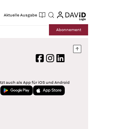
ogin
login
Aktuelle Ausgabe
Suche
Abo
nnement
Nach oben springen
Facebook
Instagram
LinkedIn
tzt auch als App für iOS und Android
Jetzt bei Google Play
Laden im App Store