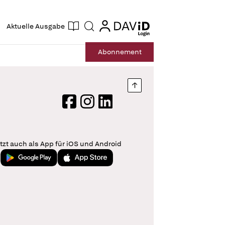
ogin
login
Aktuelle Ausgabe
Suche
Abo
nnement
Nach oben springen
Facebook
Instagram
LinkedIn
tzt auch als App für iOS und Android
Jetzt bei Google Play
Laden im App Store