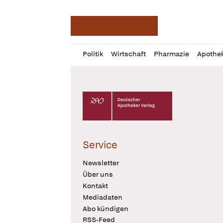
Deutsche Apotheker Ze
Profil
Daz
Politik
Wirtschaft
Pharmazie
Apothe
öffnen
Pur
Abo
öffnen
Deutscher Apotheker Verlag Logo
Service
Newsletter
Über uns
Kontakt
Mediadaten
Abo kündigen
RSS-Feed