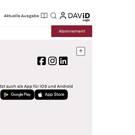
ogin
login
Aktuelle Ausgabe
Suche
Abo
nnement
Nach oben springen
Facebook
Instagram
LinkedIn
tzt auch als App für iOS und Android
Jetzt bei Google Play
Laden im App Store