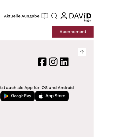
ogin
login
Aktuelle Ausgabe
Suche
Abo
nnement
Nach oben springen
Facebook
Instagram
LinkedIn
tzt auch als App für iOS und Android
Jetzt bei Google Play
Laden im App Store