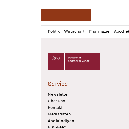
Deutsche Apotheker Ze
Profil
Daz
Politik
Wirtschaft
Pharmazie
Apothe
öffnen
Pur
Abo
öffnen
Deutscher Apotheker Verlag Logo
Service
Newsletter
Über uns
Kontakt
Mediadaten
Abo kündigen
RSS-Feed