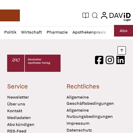
login
login
Aktuelle Ausgabe
Suche
Deutsche Apotheker Zeitung
Profil
Daz
Abo
Politik
Wirtschaft
Pharmazie
Apothekenpraxis
Recht
Sp
öffnen
Pur
Abo
öffnen
Nach
Deutscher Apotheker Verlag Logo
Facebook
Instagram
LinkedI
Service
Rechtliches
Newsletter
Allgemeine
Geschäftsbedingungen
Über uns
Allgemeine
Kontakt
Nutzungsbedingungen
Mediadaten
Impressum
Abo kündigen
Datenschutz
RSS-Feed