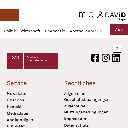
login
login
Aktuelle Ausgabe
Suche
Deutsche Apotheker Zeitung
Profil
Daz
Abo
Politik
Wirtschaft
Pharmazie
Apothekenpraxis
Recht
Sp
öffnen
Pur
Abo
öffnen
Nach
Deutscher Apotheker Verlag Logo
Facebook
Instagram
LinkedI
Service
Rechtliches
Newsletter
Allgemeine
Geschäftsbedingungen
Über uns
Allgemeine
Kontakt
Nutzungsbedingungen
Mediadaten
Impressum
Abo kündigen
Datenschutz
RSS-Feed