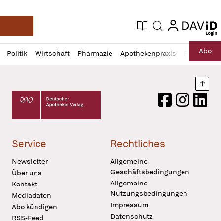
login
login
Aktuelle Ausgabe
Suche
Deutsche Apotheker Zeitung
Profil
Daz
Abo
Politik
Wirtschaft
Pharmazie
Apothekenpraxis
Recht
Sp
öffnen
Pur
Abo
öffnen
Nach
Deutscher Apotheker Verlag Logo
Facebook
Instagram
LinkedI
Service
Rechtliches
Newsletter
Allgemeine
Geschäftsbedingungen
Über uns
Allgemeine
Kontakt
Nutzungsbedingungen
Mediadaten
Impressum
Abo kündigen
Datenschutz
RSS-Feed