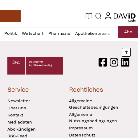
login
login
Aktuelle Ausgabe
Suche
Deutsche Apotheker Zeitung
Profil
Daz
Abo
Politik
Wirtschaft
Pharmazie
Apothekenpraxis
Recht
Sp
öffnen
Pur
Abo
öffnen
Nach
Deutscher Apotheker Verlag Logo
Facebook
Instagram
LinkedI
Service
Rechtliches
Newsletter
Allgemeine
Geschäftsbedingungen
Über uns
Allgemeine
Kontakt
Nutzungsbedingungen
Mediadaten
Impressum
Abo kündigen
Datenschutz
RSS-Feed