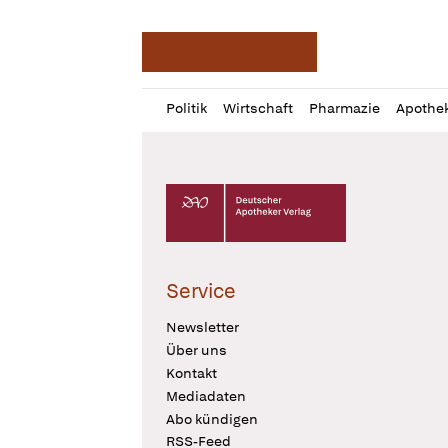
Deutsche Apotheker Ze
Profil
Daz
Politik
Wirtschaft
Pharmazie
Apothe
öffnen
Pur
Abo
öffnen
Deutscher Apotheker Verlag Logo
Service
Newsletter
Über uns
Kontakt
Mediadaten
Abo kündigen
RSS-Feed