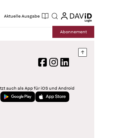
ogin
login
Aktuelle Ausgabe
Suche
Abo
nnement
Nach oben springen
Facebook
Instagram
LinkedIn
tzt auch als App für iOS und Android
Jetzt bei Google Play
Laden im App Store