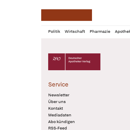
Deutsche Apotheker Ze
Profil
Daz
Politik
Wirtschaft
Pharmazie
Apothe
öffnen
Pur
Abo
öffnen
Deutscher Apotheker Verlag Logo
Service
Newsletter
Über uns
Kontakt
Mediadaten
Abo kündigen
RSS-Feed