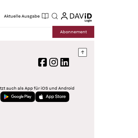
ogin
login
Aktuelle Ausgabe
Suche
Abo
nnement
Nach oben springen
Facebook
Instagram
LinkedIn
tzt auch als App für iOS und Android
Jetzt bei Google Play
Laden im App Store