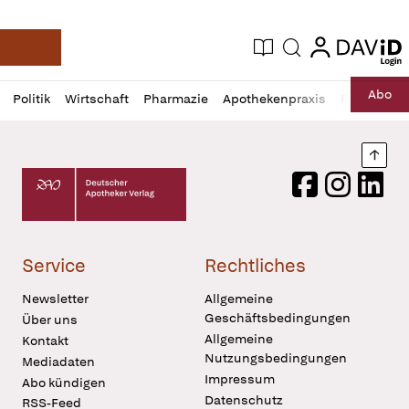
login
login
Aktuelle Ausgabe
Suche
Deutsche Apotheker Zeitung
Profil
Daz
Abo
Politik
Wirtschaft
Pharmazie
Apothekenpraxis
Recht
Sp
öffnen
Pur
Abo
öffnen
Nach
Deutscher Apotheker Verlag Logo
Facebook
Instagram
LinkedI
Service
Rechtliches
Newsletter
Allgemeine
Geschäftsbedingungen
Über uns
Allgemeine
Kontakt
Nutzungsbedingungen
Mediadaten
Impressum
Abo kündigen
Datenschutz
RSS-Feed