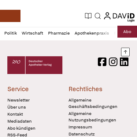
login
login
Aktuelle Ausgabe
Suche
Deutsche Apotheker Zeitung
Profil
Daz
Abo
Politik
Wirtschaft
Pharmazie
Apothekenpraxis
Recht
Sp
öffnen
Pur
Abo
öffnen
Nach
Deutscher Apotheker Verlag Logo
Facebook
Instagram
LinkedI
Service
Rechtliches
Newsletter
Allgemeine
Geschäftsbedingungen
Über uns
Allgemeine
Kontakt
Nutzungsbedingungen
Mediadaten
Impressum
Abo kündigen
Datenschutz
RSS-Feed